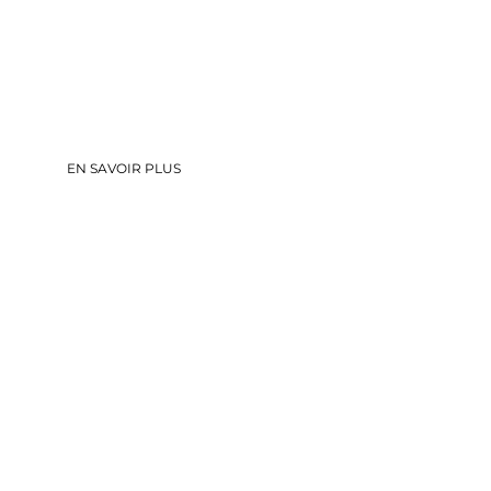
Découvrez l’art de la rénovation tout corps
d’état.
EN SAVOIR PLUS